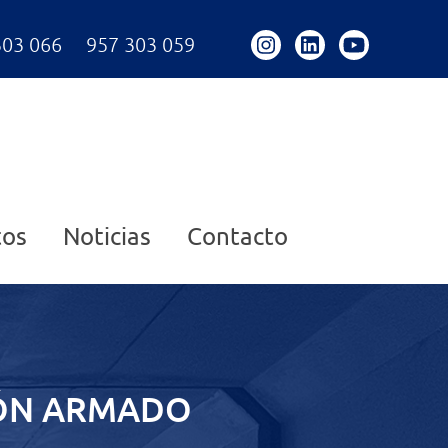
303 066
957 303 059
tos
Noticias
Contacto
GÓN ARMADO