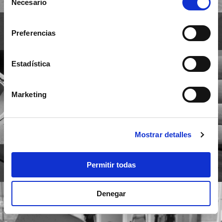
Necesario
de
consentimiento
FABRICANTES DE PREFABRICADOS DE
Preferencias
HORMIGÓN PARA OBRA CIVIL
Estadística
Marketing
Mostrar detalles
VENTA DE POZOS PREFABRICADOS DE
Permitir todas
HORMIGÓN
Denegar