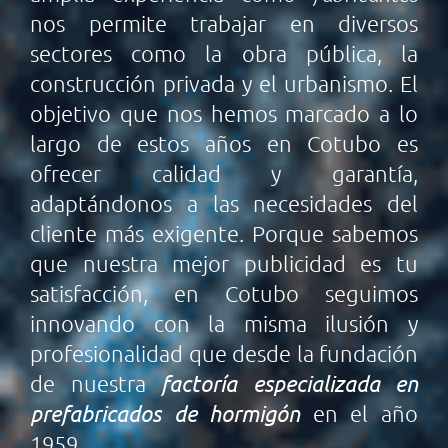
nos permite trabajar en diversos
sectores como la obra pública, la
construcción privada y el urbanismo. El
objetivo que nos hemos marcado a lo
largo de estos años en Cotubo es
ofrecer calidad y garantía,
adaptándonos a las necesidades del
cliente más exigente. Porque sabemos
que nuestra mejor publicidad es tu
satisfacción, en Cotubo seguimos
innovando con la misma ilusión y
profesionalidad que desde la fundación
de nuestra
factoría especializada en
prefabricados de hormigón
en el año
1959.