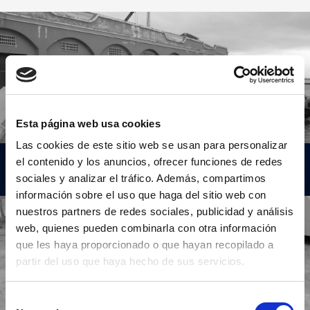
Esta página web usa cookies
Las cookies de este sitio web se usan para personalizar
FABRICANTES DE PREFABRICADOS DE
el contenido y los anuncios, ofrecer funciones de redes
HORMIGÓN PARA OBRA MARÍTIMA
sociales y analizar el tráfico. Además, compartimos
información sobre el uso que haga del sitio web con
nuestros partners de redes sociales, publicidad y análisis
web, quienes pueden combinarla con otra información
que les haya proporcionado o que hayan recopilado a
partir del uso que haya hecho de sus servicios.
Selección