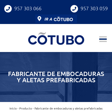
957 303 066
957 303 059
IR A
FABRICANTE DE EMBOCADURAS
Y ALETAS PREFABRICADAS
Inicio
-
Producto
-
Fabricante de embocaduras y aletas prefabricadas