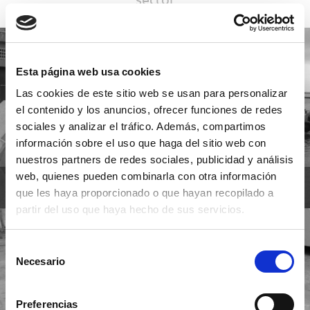
Esta página web usa cookies
Las cookies de este sitio web se usan para personalizar
el contenido y los anuncios, ofrecer funciones de redes
sociales y analizar el tráfico. Además, compartimos
información sobre el uso que haga del sitio web con
nuestros partners de redes sociales, publicidad y análisis
web, quienes pueden combinarla con otra información
FABRICANTES DE PREFABRICADOS DE
HORMIGÓN PARA OBRA MARÍTIMA
que les haya proporcionado o que hayan recopilado a
partir del uso que haya hecho de sus servicios.
Selección
Necesario
de
consentimiento
Preferencias